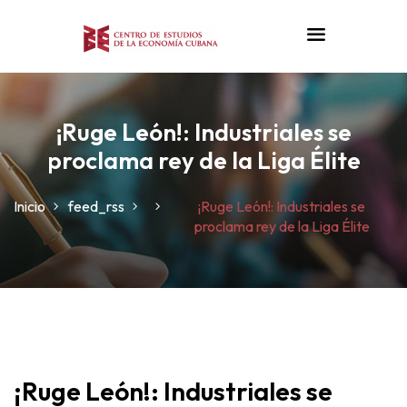
¡Ruge León!: Industriales se
proclama rey de la Liga Élite
Inicio
feed_rss
¡Ruge León!: Industriales se
proclama rey de la Liga Élite
n
¡Ruge León!: Industriales se