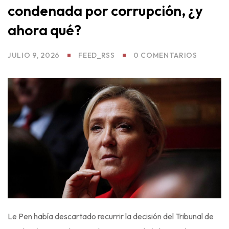
os
condenada por corrupción, ¿y
ahora qué?
JULIO 9, 2026
FEED_RSS
0 COMENTARIOS
Le Pen había descartado recurrir la decisión del Tribunal de