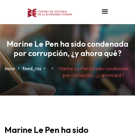
Marine Le Pen ha sido condenada
por corrupción, ¿y ahora qué?
Inicio
feed_rss
Marine Le Pen ha sido condenada
por corrupción, ¿y ahora qué?
n
Marine Le Pen ha sido